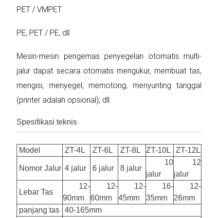
PET / VMPET
PE, PET / PE, dll
Mesin-mesin pengemas penyegelan otomatis multi-
jalur dapat secara otomatis mengukur, membuat tas,
mengisi, menyegel, memotong, menyunting tanggal
(printer adalah opsional), dll.
Spesifikasi teknis
Model
ZT-4L
ZT-6L
ZT-8L
ZT-10L
ZT-12L
10
12
Nomor Jalur
4 jalur
6 jalur
8 jalur
jalur
jalur
12-
12-
12-
16-
12-
Lebar Tas
90mm
60mm
45mm
35mm
26mm
panjang tas
40-165mm