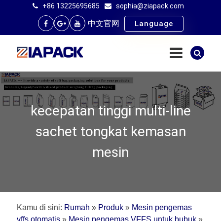
+86 13225695685
sophia@ziapack.com
中文官网
Language
kecepatan tinggi multi-line
sachet tongkat kemasan
mesin
Kamu di sini:
Rumah
»
Produk
»
Mesin pengemas
vffs otomatis
»
Mesin pengemas VFFS untuk bubuk
»