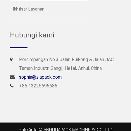
Ikhtisar Layanan
Hubungi kami
Persimpangan No.3 Jalan RuiFeng & Jalan JAC,
Taman Industri Gangji, Hefei, Anhui, China
sophia@ziapack.com
+86 13225695685
Hak Cipta © ANHUI IAPACK MACHINERY CO., LTD