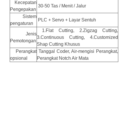
Kecepatan
30-50 Tas / Menit / Jalur
Pengepakan
Sistem
PLC + Servo + Layar Sentuh
pengaturan
1.Flat Cutting, 2.Zigzag Cutting,
Jenis
3.Continuous Cutting, 4.Customized
Pemotongan
Shap Cutting Khusus
Perangkat
Tanggal Coder, Air-mengisi Perangkat,
opsional
Perangkat Notch Air Mata