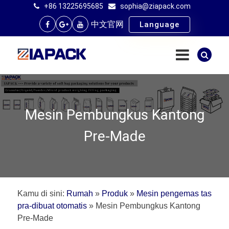
+86 13225695685
sophia@ziapack.com
中文官网
Language
Mesin Pembungkus Kantong
Pre-Made
Kamu di sini:
Rumah
»
Produk
»
Mesin pengemas tas
pra-dibuat otomatis
»
Mesin Pembungkus Kantong
Pre-Made