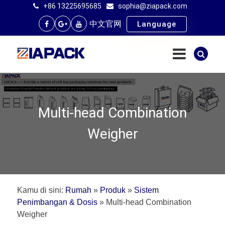
+86 13225695685
sophia@ziapack.com
中文官网
Language
Multi-head Combination
Weigher
Kamu di sini:
Rumah
»
Produk
»
Sistem
Penimbangan & Dosis
»
Multi-head Combination
Weigher