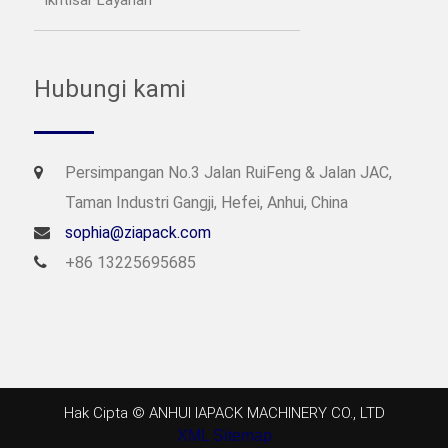
Hubungi kami
Persimpangan No.3 Jalan RuiFeng & Jalan JAC,
Taman Industri Gangji, Hefei, Anhui, China
sophia@ziapack.com
+86 13225695685
Hak Cipta © ANHUI IAPACK MACHINERY CO., LTD
XML Sitemap