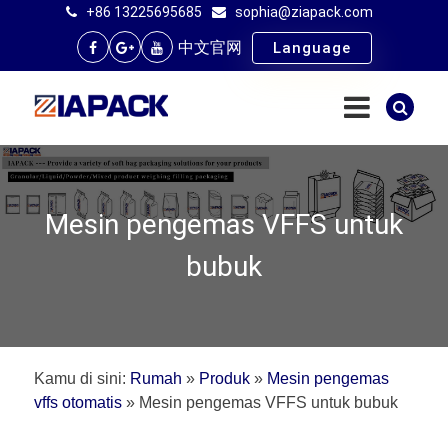
+86 13225695685
sophia@ziapack.com
中文官网
Language
Mesin pengemas VFFS untuk
bubuk
Kamu di sini:
Rumah
»
Produk
»
Mesin pengemas
vffs otomatis
»
Mesin pengemas VFFS untuk bubuk