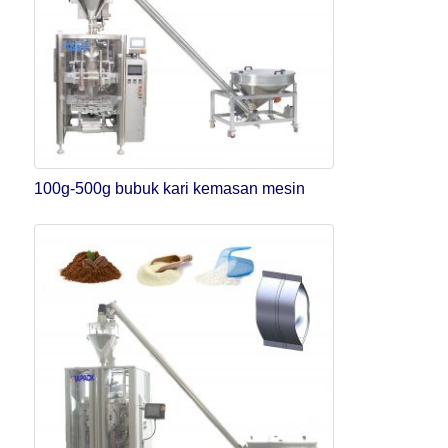
100g-500g bubuk kari kemasan mesin